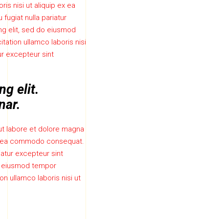
is nisi ut aliquip ex ea
fugiat nulla pariatur
ng elit, sed do eiusmod
tation ullamco laboris nisi
ur excepteur sint
g elit.
nar.
ut labore et dolore magna
p ex ea commodo consequat.
riatur excepteur sint
do eiusmod tempor
n ullamco laboris nisi ut