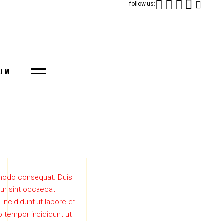
follow us:
UM
ommodo consequat. Duis
teur sint occaecat
incididunt ut labore et
o tempor incididunt ut