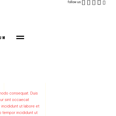
follow us:
UM
ommodo consequat. Duis
teur sint occaecat
incididunt ut labore et
o tempor incididunt ut