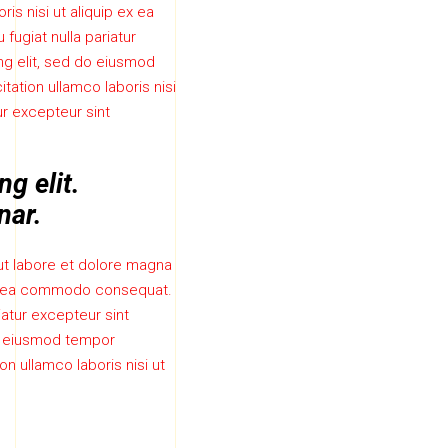
is nisi ut aliquip ex ea
fugiat nulla pariatur
ng elit, sed do eiusmod
tation ullamco laboris nisi
ur excepteur sint
g elit.
nar.
ut labore et dolore magna
p ex ea commodo consequat.
riatur excepteur sint
do eiusmod tempor
n ullamco laboris nisi ut